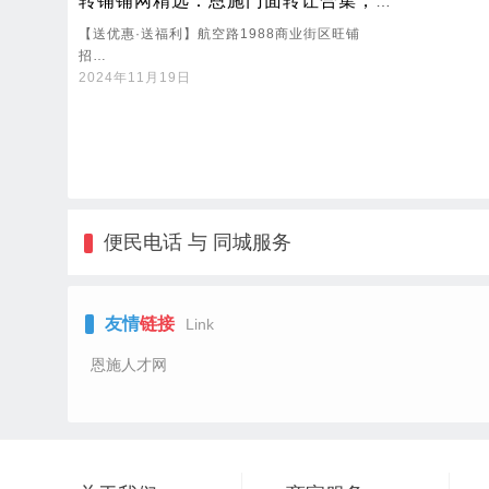
转铺铺网精选：恩施门面转让合集，理想商机一网打尽！
【送优惠·送福利】航空路1988商业街区旺铺
招…
2024年11月19日
便民电话 与 同城服务
友情
链接
Link
恩施人才网