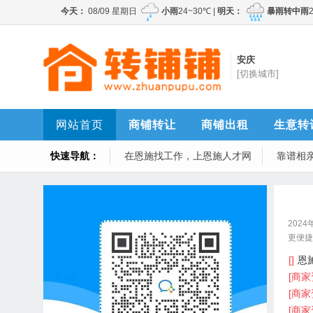
安庆
[切换城市]
网站首页
商铺转让
商铺出租
生意转
快速导航：
在恩施找工作，上恩施人才网
靠谱相
202
更便捷
年迎来
[]
恩
[商家
[商家
[商家