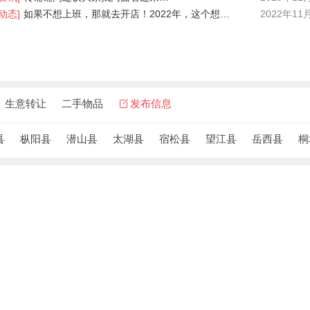
动态]
如果不想上班，那就去开店！2022年，这个想…
2022年11
生意转让
二手物品
发布信息
县
枞阳县
潜山县
太湖县
宿松县
望江县
岳西县
桐