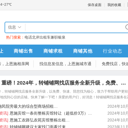
保存桌面
我的收藏
信息
热门搜索：
电话
北岸
出租车
兼职
银泉
让
商铺出售
商铺求租
商铺其他
行业动态
亲，上恩施相亲网
找信息发信息，上恩施城市通
免费找店，快
重磅！2024年，转铺铺网找店服务全新升级，免费、…
4年，转铺铺网找店服务全新升级，以免费、快速、陪您找为核心，致力于帮助用户更
地找到心仪的店铺。快来了解一下吧！亲爱的用户们，好消息！转铺铺网找店服务在2
了全新升级！我们将
施民院旁最大的综合型商场招租…
2024年10
资讯]
恩施宾馆一条街整栋宾馆转让（超低价3万）…
2024年10
资讯]
恩施工农路弘农苑宾馆整栋出租…
2024年10
资讯]
转铺铺网建议大家找门面看过来…
2023年11