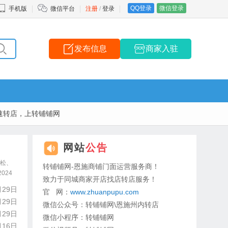
QQ登录
微信登录
手机版
微信平台
注册
/
登录
发布信息
商家入驻
速转店，上转铺铺网
网站
公告
轻松、
转铺铺网-恩施商铺门面运营服务商！
024
致力于同城商家开店找店转店服务！
月29日
官 网：
www.zhuanpupu.com
月29日
微信公众号：转铺铺网\恩施州内转店
月29日
微信小程序：转铺铺网
月16日