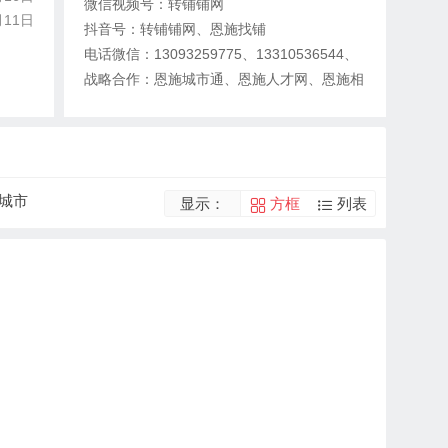
微信视频号：转铺铺网
月11日
抖音号：转铺铺网、恩施找铺
电话微信：13093259775、13310536544、
战略合作：恩施城市通、恩施人才网、恩施相
亲网、58同城、抖音、快手、百姓网、安居
客、今日头条
城市
显示：
方框
列表