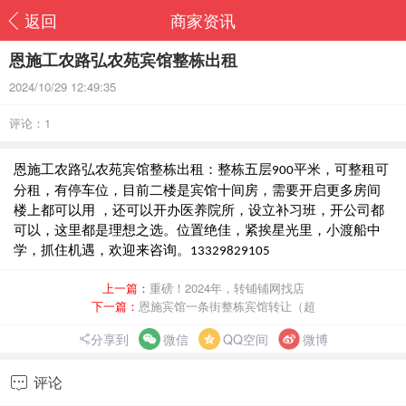
返回
商家资讯
恩施工农路弘农苑宾馆整栋出租
2024/10/29 12:49:35
评论：1
恩施工农路弘农苑宾馆整栋出租：整栋五层
平米，可整租可
900
分租，有停车位，目前二楼是宾馆十间房，需要开启更多房间
楼上都可以用 ，还可以开办医养院所，设立补习班，开公司都
可以，这里都是理想之选。位置绝佳，紧挨星光里，小渡船中
学，抓住机遇，欢迎来咨询。
13329829105
上一篇：
重磅！2024年，转铺铺网找店
下一篇：
恩施宾馆一条街整栋宾馆转让（超
分享到
微信
QQ空间
微博
评论
